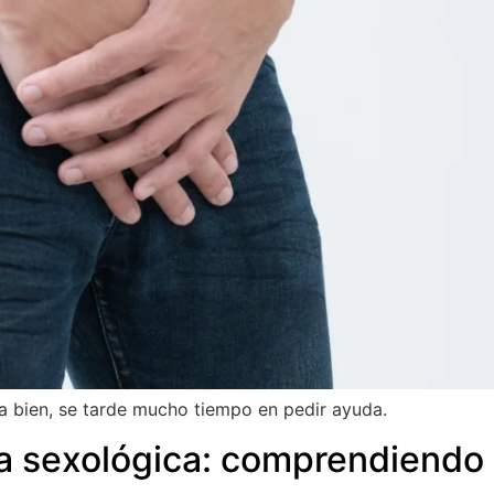
a bien, se tarde mucho tiempo en pedir ayuda.
pia sexológica: comprendiendo