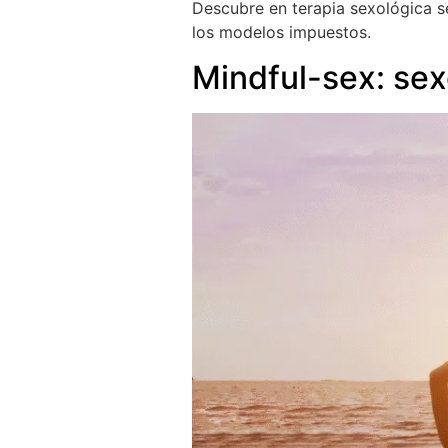
Descubre en terapia sexológica se
los modelos impuestos.
Mindful-sex: sex