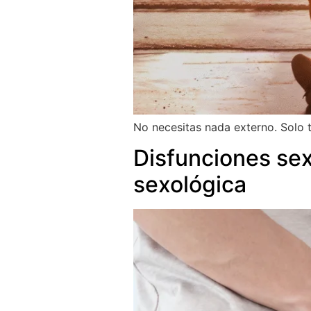
No necesitas nada externo. Solo t
Disfunciones sex
sexológica